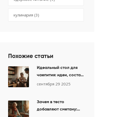
кулинария
(3)
Похожие статьи
Идеальный стол для
чаепития: идеи, состав
и оформление
сентября 29 2025
Зачем в тесто
добавляют сметану:
секреты мягкости и