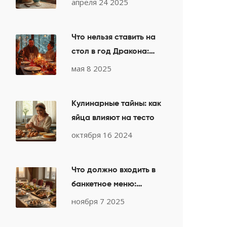
апреля 24 2025
вкуса
Что нельзя ставить на
стол в год Дракона:
важные правила для
мая 8 2025
новогоднего меню
2025
Кулинарные тайны: как
яйца влияют на тесто
октября 16 2024
Что должно входить в
банкетное меню:
полный список блюд
ноября 7 2025
для праздничного