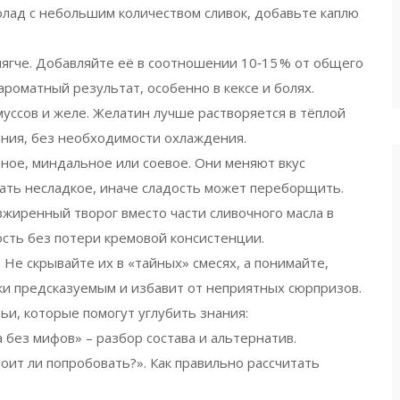
олад с небольшим количеством сливок, добавьте каплю
мягче. Добавляйте её в соотношении 10‑15 % от общего
роматный результат, особенно в кексе и болях.
муссов и желе. Желатин лучше растворяется в тёплой
вания, без необходимости охлаждения.
ное, миндальное или соевое. Они меняют вкус
рать несладкое, иначе сладость может переборщить.
зжиренный творог вместо части сливочного масла в
ость без потери кремовой консистенции.
Не скрывайте их в «тайных» смесях, а понимайте,
вки предсказуемым и избавит от неприятных сюрпризов.
и, которые помогут углубить знания:
 без мифов» – разбор состава и альтернатив.
тоит ли попробовать?». Как правильно рассчитать