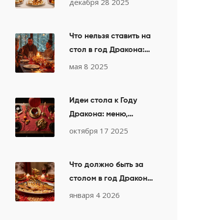
декабря 28 2025
праздника
Что нельзя ставить на
стол в год Дракона:
важные правила для
мая 8 2025
новогоднего меню
2025
Идеи стола к Году
Дракона: меню,
украшения и традиции
октября 17 2025
Что должно быть за
столом в год Дракона:
традиции и блюда на
января 4 2026
Новый год 2025