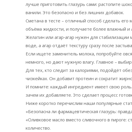
лучше приготовить глазурь сами: растопите шок
ванили. Это безопасно и без лишних добавок.
Сметана в тесте – отличный способ сделать его 
объёма жидкости, и получаете более влажный и а
Желатин или агар‑агар нужен для стабилизации 
воде, а агар отдаёт текстуру сразу после засты
Если ищете заменитель молока, попробуйте овся
немного, но дают нужную влагу. Главное – выби
Для тех, кто следит за калориями, подойдёт обе
чизкейках. Он добавит протеин и сократит жирн
И помните: каждый ингредиент имеет свою роль. 
зачем их добавляете. Это сделает процесс гото
Ниже коротко перечислим наши популярные стать
«Безопасна ли фармацевтическая глазурь: правда
«Оливковое масло вместо сливочного в пироге: с
количество.