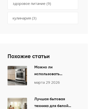
здоровое питание
(9)
кулинария
(3)
Похожие статьи
Можно ли
использовать
встраиваемую духовку
марта 29 2026
без мебели: нюансы
монтажа и
Лучшая бытовая
безопасности
техника для белой