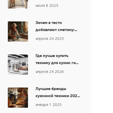
кухни: советы по стилю
июля 8 2025
и выбору
Зачем в тесто
добавляют сметану:
секреты мягкости и
апреля 24 2025
вкуса
Где лучше купить
технику для кухни: гид
по выбору и
апреля 24 2026
проверенные магазины
Лучшие бренды
кухонной техники 2024:
Топ соотношения цены
января 1 2025
и качества