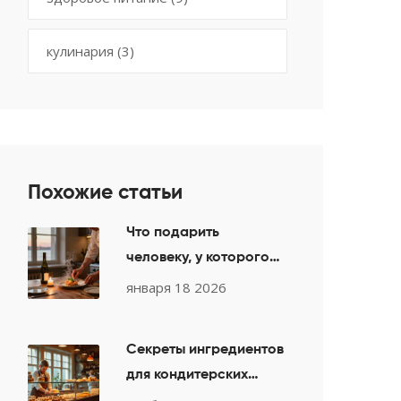
кулинария
(3)
Похожие статьи
Что подарить
человеку, у которого
все есть: 7 идей
января 18 2026
идеального сюрприза
Секреты ингредиентов
для кондитерских
изделий