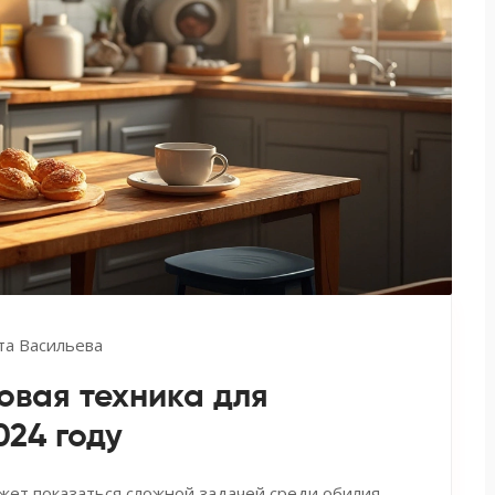
та Васильева
вая техника для
024 году
жет показаться сложной задачей среди обилия