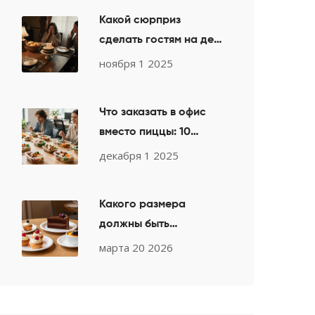
Какой сюрприз
сделать гостям на день
рождения: простые и
ноября 1 2025
запоминающиеся идеи
Что заказать в офис
вместо пиццы: 10
вкусных и практичных
декабря 1 2025
альтернатив
Какого размера
должны быть
бумажные тарелки для
марта 20 2026
десертов