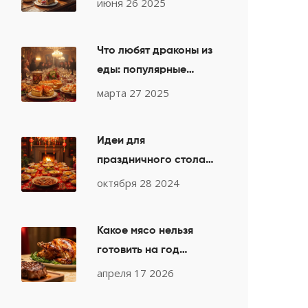
июня 26 2025
что покрывают
профессионалы
Что любят драконы из
еды: популярные
блюда на Новый год
марта 27 2025
2025
Идеи для
праздничного стола
на 2024 год: Год
октября 28 2024
Дракона
Какое мясо нельзя
готовить на год
Дракона: запреты и
апреля 17 2026
лучшие блюда