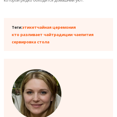
которой редко обходится домашний уют.
Теги:
этикет
чайная церемония
кто разливает чай
традиции чаепития
сервировка стола