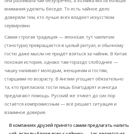
она разливала чай безупречно, а хозяйка могла больше
внимания уделить беседе. То есть чайное дело
доверяли тем, кто лучше всех владеет искусством
сервировки.
Самая строгая традиция — японская: тут чаепитие
(тэнотури) превращается в целый ритуал, и обычному
гостю даже мысли не придёт взяться за чайник. В Китае
похожая история, однако там гораздо слободнее —
чашку наливают молодым, женщинам и гостям,
старшими по возрасту. В Англии угощает обязательно
та, кто пригласила: гости лишь благодарят и иногда
предлагают помощь. Русский же этикет до сих пор
остаётся компромиссным — всё решает ситуация и
взаимное доверие.
В компаниях друзей принято самим предлагать налить
чай, если вы ближе всех к чайнику — так делается из