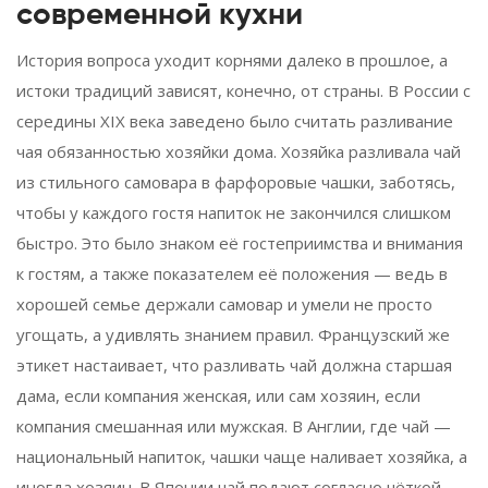
современной кухни
История вопроса уходит корнями далеко в прошлое, а
истоки традиций зависят, конечно, от страны. В России с
середины XIX века заведено было считать разливание
чая обязанностью хозяйки дома. Хозяйка разливала чай
из стильного самовара в фарфоровые чашки, заботясь,
чтобы у каждого гостя напиток не закончился слишком
быстро. Это было знаком её гостеприимства и внимания
к гостям, а также показателем её положения — ведь в
хорошей семье держали самовар и умели не просто
угощать, а удивлять знанием правил. Французский же
этикет настаивает, что разливать чай должна старшая
дама, если компания женская, или сам хозяин, если
компания смешанная или мужская. В Англии, где чай —
национальный напиток, чашки чаще наливает хозяйка, а
иногда хозяин. В Японии чай подают согласно чёткой