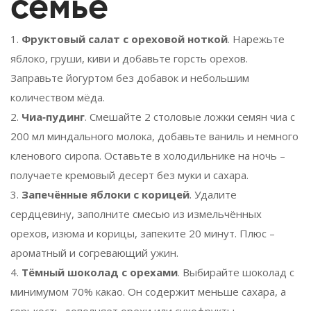
семье
1.
Фруктовый салат с ореховой ноткой
. Нарежьте
яблоко, груши, киви и добавьте горсть орехов.
Заправьте йогуртом без добавок и небольшим
количеством мёда.
2.
Чиа‑пудинг
. Смешайте 2 столовые ложки семян чиа с
200 мл миндального молока, добавьте ваниль и немного
кленового сиропа. Оставьте в холодильнике на ночь –
получаете кремовый десерт без муки и сахара.
3.
Запечённые яблоки с корицей
. Удалите
сердцевину, заполните смесью из измельчённых
орехов, изюма и корицы, запеките 20 минут. Плюс –
ароматный и согревающий ужин.
4.
Тёмный шоколад с орехами
. Выбирайте шоколад с
минимумом 70% какао. Он содержит меньше сахара, а
горькость дополняет орехи или сухофрукты.