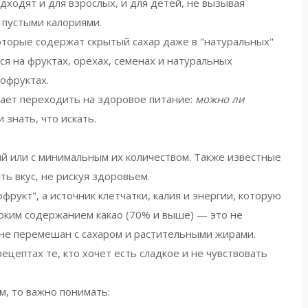
одходят и для взрослых, и для детей, не вызывая
м пустыми калориями.
оторые содержат скрытый сахар даже в "натуральных"
я на фруктах, орехах, семенах и натуральных
хофруктах.
нает переходить на здоровое питание:
можно ли
 знать, что искать.
ий или с минимальным их количеством
. Также известные
ть вкус, не рискуя здоровьем.
фрукт", а источник клетчатки, калия и энергии, которую
соким содержанием какао (70% и выше) — это не
 не перемешан с сахаром и растительными жирами.
цептах те, кто хочет есть сладкое и не чувствовать
, то важно понимать: