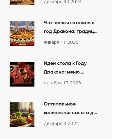
декабря 30 2024
по этикету
Что нельзя готовить в
год Дракона: традиции
и запреты для
января 11 2026
праздничного стола
Идеи стола к Году
Дракона: меню,
украшения и традиции
октября 17 2025
Оптимальное
количество салата для
30 гостей на выходные
декабря 3 2024