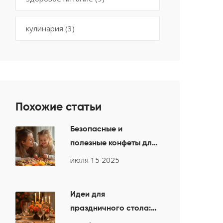
кулинария
(3)
Похожие статьи
Безопасные и
полезные конфеты для
малышей: что выбрать
июля 15 2025
родителям
Идеи для
праздничного стола:
искусство сервировки