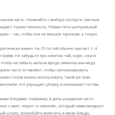
уальная часть. Начинайте с выбора скатерти: светлые
придают торжественность. Разместите центральный
цию – так, чтобы она не мешала тарелкам, а только
критически важен. На 25 гостей обычно хватает 3–4
грамм. Не забудьте про напитки: чай, кофе, соки и
, чтобы не забыть мелочи вроде лимонов или мёда.
оране часто оставляют, чтобы сигнализировать
ним столом можно использовать такой же знак:
закончили. Это упрощает уборку и показывает гостям,
тными блюдами. Например, в день рождения часто
нно ставят «пирог со свеклой», который символизирует
ный штрих, попробуйте включить в меню блюдо,