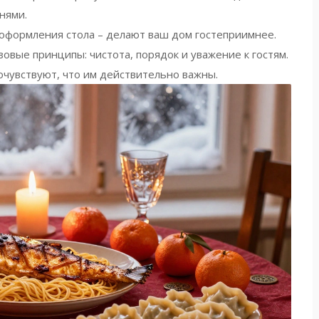
нями.
 оформления стола – делают ваш дом гостеприимнее.
овые принципы: чистота, порядок и уважение к гостям.
почувствуют, что им действительно важны.