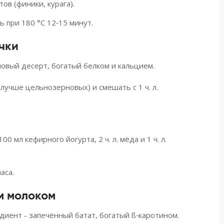
ов (финики, курага).
 при 180 °C 12‑15 минут.
чки
мовый десерт, богатый белком и кальцием.
 (лучше цельнозерновых) и смешать с 1 ч. л.
0 мл кефирного йогурта, 2 ч. л. мёда и 1 ч. л.
аса.
м молоком
едиент - запечённый батат, богатый ß‑каротином.