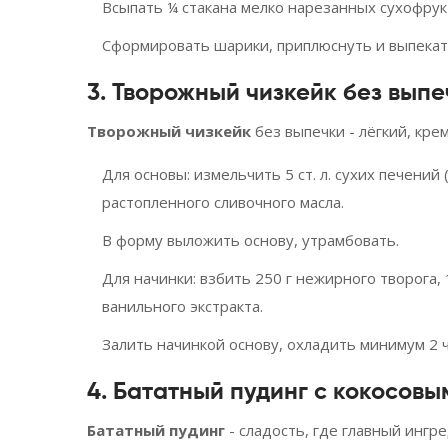
Всыпать ¼ стакана мелко нарезанных сухофрукт
Сформировать шарики, приплюснуть и выпекать
3. Творожный чизкейк без выпе
Творожный чизкейк
без выпечки - лёгкий, кре
Для основы: измельчить 5 ст. л. сухих печений
растопленного сливочного масла.
В форму выложить основу, утрамбовать.
Для начинки: взбить 250 г нежирного творога, 10
ванильного экстракта.
Залить начинкой основу, охладить минимум 2 ч
4. Бататный пудинг с кокосовы
Бататный пудинг
- сладость, где главный ингр