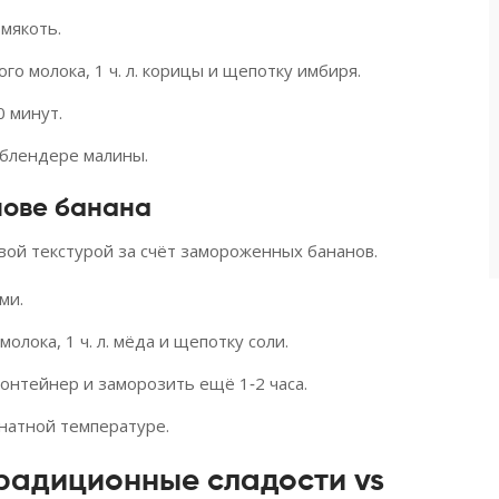
 мякоть.
го молока, 1 ч. л. корицы и щепотку имбиря.
0 минут.
 блендере малины.
нове банана
овой текстурой за счёт замороженных бананов.
ми.
олока, 1 ч. л. мёда и щепотку соли.
контейнер и заморозить ещё 1‑2 часа.
натной температуре.
радиционные сладости vs