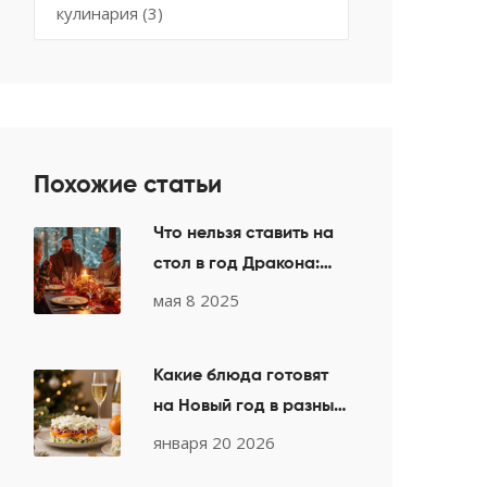
кулинария
(3)
Похожие статьи
Что нельзя ставить на
стол в год Дракона:
важные правила для
мая 8 2025
новогоднего меню
2025
Какие блюда готовят
на Новый год в разных
странах: традиции и
января 20 2026
символы