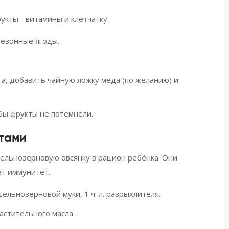
укты - витамины и клетчатку.
сезонные ягоды.
та, добавить чайную ложку мёда (по желанию) и
бы фрукты не потемнели.
ктами
ельнозерновую овсянку в рацион ребёнка.
Они
т иммунитет.
ельнозерновой муки, 1 ч. л. разрыхлителя.
растительного масла.