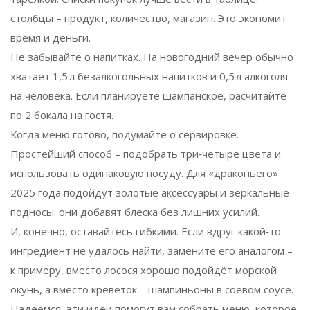
столбцы – продукт, количество, магазин. Это экономит
время и деньги.
Не забывайте о напитках. На новогодний вечер обычно
хватает 1,5 л безалкогольных напитков и 0,5 л алкоголя
на человека. Если планируете шампанское, расчитайте
по 2 бокала на гостя.
Когда меню готово, подумайте о сервировке.
Простейший способ – подобрать три‑четыре цвета и
использовать одинаковую посуду. Для «драконьего»
2025 года подойдут золотые аксессуары и зеркальные
подносы: они добавят блеска без лишних усилий.
И, конечно, оставайтесь гибкими. Если вдруг какой‑то
ингредиент не удалось найти, замените его аналогом –
к примеру, вместо лосося хорошо подойдёт морской
окунь, а вместо креветок – шампиньоны в соевом соусе.
Надеемся, эти идеи помогут вам собрать меню, которое