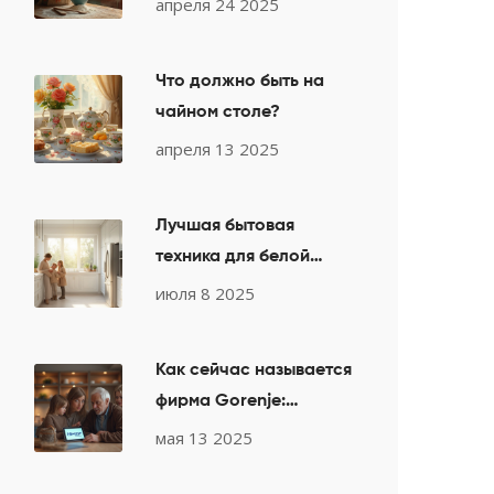
апреля 24 2025
вкуса
Что должно быть на
чайном столе?
апреля 13 2025
Лучшая бытовая
техника для белой
кухни: советы по стилю
июля 8 2025
и выбору
Как сейчас называется
фирма Gorenje:
главный ребрендинг
мая 13 2025
на рынке техники для