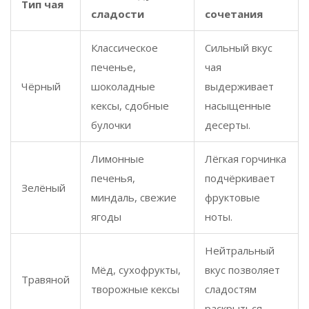
Тип чая
сладости
сочетания
Классическое
Сильный вкус
печенье,
чая
Чёрный
шоколадные
выдерживает
кексы, сдобные
насыщенные
булочки
десерты.
Лимонные
Лёгкая горчинка
печенья,
подчёркивает
Зелёный
миндаль, свежие
фруктовые
ягоды
ноты.
Нейтральный
Мёд, сухофрукты,
вкус позволяет
Травяной
творожные кексы
сладостям
раскрыться.