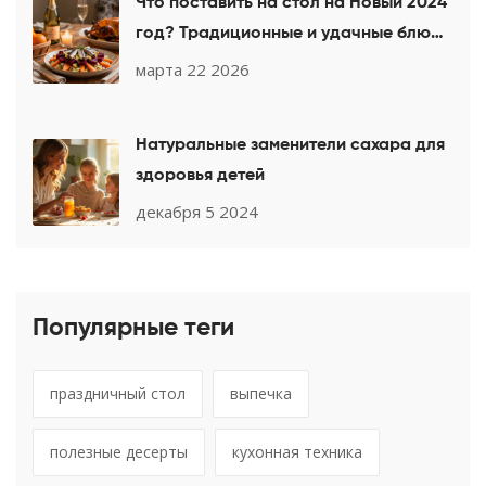
Что поставить на стол на Новый 2024
год? Традиционные и удачные блюда
для праздника
марта 22 2026
Натуральные заменители сахара для
здоровья детей
декабря 5 2024
Популярные теги
праздничный стол
выпечка
полезные десерты
кухонная техника