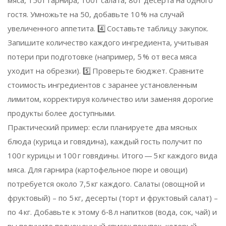
гостя. Умножьте на 50, добавьте 10 % на случай
увеличенного аппетита. 4️⃣ Составьте таблицу закупок.
Запишите количество каждого ингредиента, учитывая
потери при подготовке (например, 5 % от веса мяса
уходит на обрезки). 5️⃣ Проверьте бюджет. Сравните
стоимость ингредиентов с заранее установленным
лимитом, корректируя количество или заменяя дорогие
продукты более доступными.
Практический пример: если планируете два мясных
блюда (курица и говядина), каждый гость получит по
100 г курицы и 100 г говядины. Итого — 5 кг каждого вида
мяса. Для гарнира (картофельное пюре и овощи)
потребуется около 7,5 кг каждого. Салаты (овощной и
фруктовый) – по 5 кг, десерты (торт и фруктовый салат) –
по 4 кг. Добавьте к этому 6‑8 л напитков (вода, сок, чай) и
вы получите полноценный список покупок, который