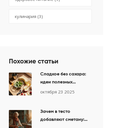
кулинария
(3)
Похожие статьи
Сладкое без сахара:
идеи полезных
десертов для детей
октября 23 2025
Зачем в тесто
добавляют сметану:
секреты мягкости и