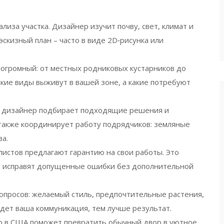
лиза участка. Дизайнер изучит почву, свет, климат и
эскизный план – часто в виде 2D‑рисунка или
огромный: от местных родниковых кустарников до
акие виды выживут в вашей зоне, а какие потребуют
я, дизайнер подбирает подходящие решения и
 также координирует работу подрядчиков: земляные
ва.
истов предлагают гарантию на свои работы. Это
ни исправят допущенные ошибки без дополнительной
вопросов: желаемый стиль, предпочтительные растения,
удет ваша коммуникация, тем лучше результат.
р в США поможет превратить обычный двор в уютное