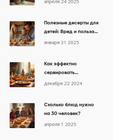
апреля 24 2025
вкуса
Полезные десерты для
детей: Вред и польза
ежедневного
января 31 2025
употребления
Как эффектно
сервировать
праздничный стол:
декабря 22 2024
секреты и советы
Сколько блюд нужно
на 30 человек?
апреля 1 2025