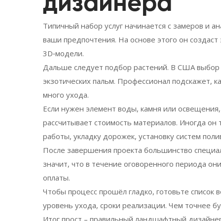
дизайнера
Типичный набор услуг начинается с замеров и ана
ваши предпочтения. На основе этого он создаст 
3D‑модели.
Дальше следует подбор растений. В США выбор 
экзотических пальм. Профессионал подскажет, к
много ухода.
Если нужен элемент воды, камня или освещени
рассчитывает стоимость материалов. Иногда он
работы, укладку дорожек, установку систем поли
После завершения проекта большинство специал
значит, что в течение оговоренного периода о
оплаты.
Чтобы процесс прошёл гладко, готовьте список 
уровень ухода, сроки реализации. Чем точнее б
Итог прост – правильный ландшафтный дизайне