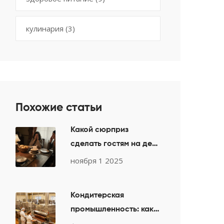
кулинария
(3)
Похожие статьи
Какой сюрприз
сделать гостям на день
рождения: простые и
ноября 1 2025
запоминающиеся идеи
Кондитерская
промышленность: как
выбрать ингредиенты