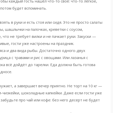
тобы каждый гость нашёл что-то своё: что-то лёгкое,
н потом будет вспоминать.
зять в руки и есть стоя или сидя
. Это не просто салаты
ы, шашлычки на палочках, креветки с соусом,
 что не требует вилки и не пачкает руки. Закуски —
сивые, гости уже настроены на праздник.
яса и два вида рыбы. Достаточно одного-двух
рица с травами и рис с овощами. Или лазанья с
ока всё дойдёт до тарелки. Еда должна быть готова
односе.
ружает, а завершает вечер приятно
. Не торт на 10 кг —
-чизкейки, шоколадные капкейки. Даже если гости уже
 забудьте про чай или кофе: без него десерт не будет