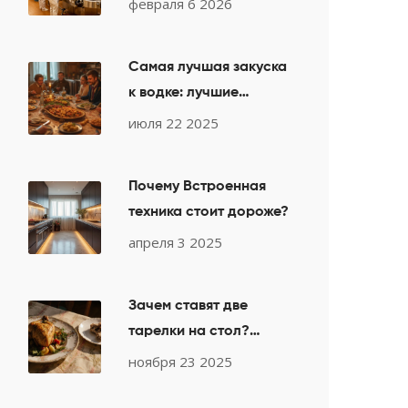
февраля 6 2026
для десертов и
обеспечить качество
Самая лучшая закуска
к водке: лучшие
рецепты, традиции и
июля 22 2025
секреты идеального
застолья
Почему Встроенная
техника стоит дороже?
апреля 3 2025
Зачем ставят две
тарелки на стол?
Простая причина,
ноября 23 2025
которую знают все