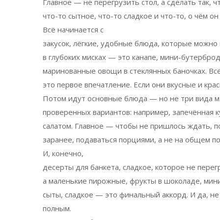
Главное — не перегрузить стол, а сделать так, ч
что-то сытное, что-то сладкое и что-то, о чём о
Всё начинается с
закусок
,
лёгкие, удобные блюда, которые можно в
в глубоких мисках — это канапе, мини-бутерброд
маринованные овощи в стеклянных баночках. Всё,
это первое впечатление. Если они вкусные и кра
Потом идут основные блюда — но не три вида м
проверенных вариантов: например, запечённая ку
салатом. Главное — чтобы не пришлось ждать, п
заранее, подаваться порциями, а не на общем п
И, конечно,
десерты для банкета
,
сладкое, которое не перег
а маленькие пирожные, фрукты в шоколаде, мини
сыты, сладкое — это финальный аккорд. И да, не
полным.