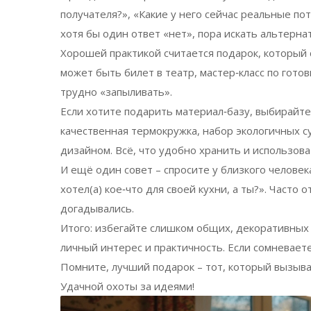
получателя?», «Какие у него сейчас реальные по
хотя бы один ответ «нет», пора искать альтерна
Хорошей практикой считается подарок, который 
может быть билет в театр, мастер‑класс по гото
трудно «запыливать».
Если хотите подарить материал‑базу, выбирайте 
качественная термокружка, набор экологичных с
дизайном. Всё, что удобно хранить и использов
И ещё один совет – спросите у близкого человека
хотел(а) кое‑что для своей кухни, а ты?». Часто
догадывались.
Итого: избегайте слишком общих, декоративных
личный интерес и практичность. Если сомневаете
Помните, лучший подарок – тот, который вызыва
Удачной охоты за идеями!