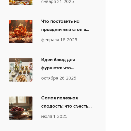
января 21 2025
Что поставить на
праздничный стол в
год Дракона?
февраля 18 2025
Идеи блюд для
фуршета: что
приготовить гостям на
октября 26 2025
выходных
Самая полезная
сладость: что съесть
вместо конфет для
июля 1 2025
пользы и вкуса