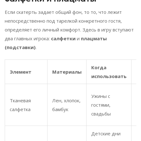
Если скатерть задает общий фон, то то, что лежит
непосредственно под тарелкой конкретного гостя,
определяет его личный комфорт. Здесь в игру вступают
два главных игрока:
салфетки
и
плацматы
(подставки)
.
Когда
Элемент
Материалы
П
использовать
Т
Ужины с
Тканевая
Лен, хлопок,
п
гостями,
салфетка
бамбук
м
свадьбы
э
Детские дни
Г