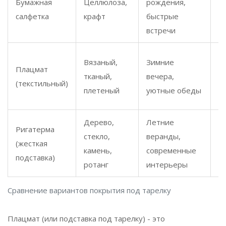
Бумажная
Целлюлоза,
рождения,
д
салфетка
крафт
быстрые
н
встречи
с
С
Вязаный,
Зимние
Плацмат
т
тканый,
вечера,
(текстильный)
з
плетеный
уютные обеды
с
Дерево,
Летние
Ригатерма
Н
стекло,
веранды,
(жесткая
с
камень,
современные
подставка)
д
ротанг
интерьеры
Сравнение вариантов покрытия под тарелку
Плацмат
(или
подставка под тарелку
) - это