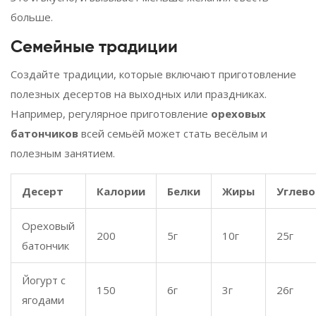
больше.
Семейные традиции
Создайте традиции, которые включают приготовление
полезных десертов на выходных или праздниках.
Например, регулярное приготовление
ореховых
батончиков
всей семьёй может стать весёлым и
полезным занятием.
Десерт
Калории
Белки
Жиры
Углев
Ореховый
200
5г
10г
25г
батончик
Йогурт с
150
6г
3г
26г
ягодами