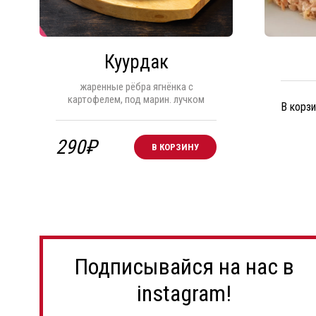
Куурдак
жаренные рёбра ягнёнка с
картофелем, под марин. лучком
В корзи
290
₽
В КОРЗИНУ
Подписывайся на нас в
instagram!