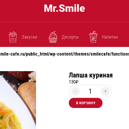
Закуски
Десерты
Напитки
smile-cafe.ru/public_html/wp-content/themes/smilecafe/function
Лапша куриная
130
₽
-
+
В КОРЗИНУ