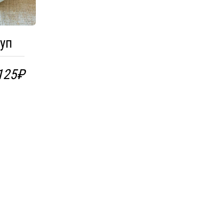
уп
125
₽