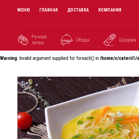
МЕНЮ
ГЛАВНАЯ
ДОСТАВКА
КОМПАНИЯ
Ручная
Обеды
Шаурма
лепка
Warning
: Invalid argument supplied for foreach() in
/home/c/caterii1/